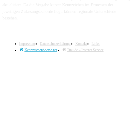
aktualisiert. Da die Vergabe kurzer Kennzeichen im Ermessen der
jeweiligen Zulassungsbehörde liegt, können regionale Unterschiede
bestehen.
Impressum
Datenschutzerklärung
Kontakt
Links
Kennzeichenboerse.net
Tipu.de – Internet Service